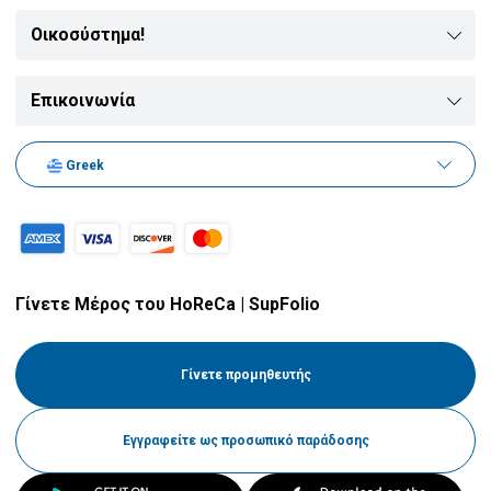
Οικοσύστημα!
Αρτοσκευάσματα
Milkshakes
Κυνηγιού
Τυροκομικά
Τσίπουρο - Ρακί
Καλαμάκια
Επικοινωνία
Κρουασάν
Ζωμοί & Κονσομέ
Νερά
Εξοπλισμός Κουζίνας
Greek
Σφολιάτες
Μαγιονέζα
Κρασιά
Σταχτοδοχεία
Γίνετε Μέρος του HoReCa | SupFolio
Μπουγάτσα
Κέτσαπ
Μπύρες
Ποτήρια
Γίνετε προμηθευτής
Χειροποίητες Αρτοζύμες
Μουστάρδα
Μηλίτες
Κούπες
Εγγραφείτε ως προσωπικό παράδοσης