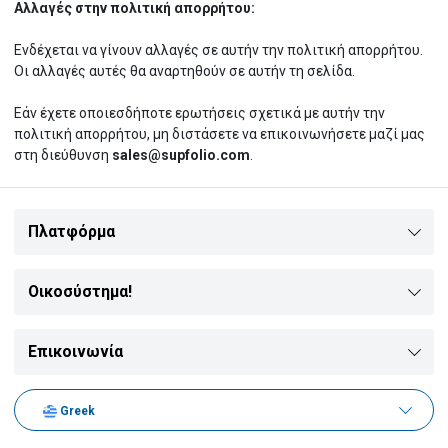
Αλλαγές στην πολιτική απορρήτου:
Πιπέρια & Μπαχαρικά
Ανθρακούχο Νερό
Ποτήρια Τσαγιού
Ενδέχεται να γίνουν αλλαγές σε αυτήν την πολιτική απορρήτου.
Οι αλλαγές αυτές θα αναρτηθούν σε αυτήν τη σελίδα.
Wasabi
Ρετσίνα
Σφηνοπότηρα
Εάν έχετε οποιεσδήποτε ερωτήσεις σχετικά με αυτήν την
πολιτική απορρήτου, μη διστάσετε να επικοινωνήσετε μαζί μας
στη διεύθυνση
sales@supfolio.com
.
Κονιάκ
Ποτήρια κοκτέιλ
Πλατφόρμα
Έτοιμα Cocktails
Μπολ Παγωτού
Οικοσύστημα!
Επικοινωνία
Βότκα
Κανάτες
Greek