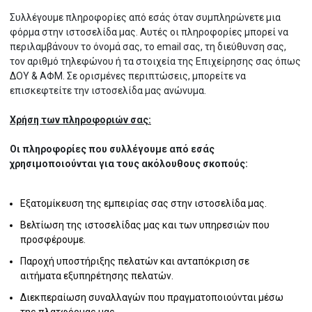
Συλλέγουμε πληροφορίες από εσάς όταν συμπληρώνετε μια
φόρμα στην ιστοσελίδα μας. Αυτές οι πληροφορίες μπορεί να
Πίτσες & Βάσεις Πίτσας
Σιρόπι
Παρασκευάσματα Κρέατος
Γιαούρτι
Αλάτια - Μπαχαρικά
Λικέρ
Εξοπλισμός Μπάνιου
Πίτσα
Προτηγανισμένες Κροκέτες
περιλαμβάνουν το όνομά σας, το email σας, τη διεύθυνση σας,
τον αριθμό τηλεφώνου ή τα στοιχεία της Επιχείρησης σας όπως
ΔΟΥ & ΑΦΜ. Σε ορισμένες περιπτώσεις, μπορείτε να
επισκεφτείτε την ιστοσελίδα μας ανώνυμα.
Κρύα Sandwiches
Ροφήματα Σοκολάτας / Κακάο
Μοσχάρι
Βούτυρο
Σως
Ούζο
Ποδιές
Ρύζι
Ψάρια
Χρήση των πληροφοριών σας:
Οι πληροφορίες που συλλέγουμε από εσάς
Ψωμάκια Σάντουιτς
Ζάχαρη & Υποκατάστατα
Αμνοερίφια
Κεφίρ
Παραδοσιακές Σαλάτες
Αναψυκτικά
Επιμανίκια
Δημητριακά
Κατεψυγμένο Ψωμί
χρησιμοποιούνται για τους ακόλουθους σκοπούς:
Εξατομίκευση της εμπειρίας σας στην ιστοσελίδα μας.
Ψωμί Τοστ
Γρανίτες
Κιμάς
Εδέσματα Τυριού
Τσάι
Εξοπλισμός Εργαζομένων
Όσπρια
Κατεψυγμένα Φρούτα
Βελτίωση της ιστοσελίδας μας και των υπηρεσιών που
προσφέρουμε.
Παροχή υποστήριξης πελατών και ανταπόκριση σε
Παραδοσιακές Πίτες
Κάψουλες
Υποκατάστατα Κρέατος
Προϊόντα Κονσέρβας
Παραδοσιακά Ποτά
Μίας Χρήσης Εξοπλισμός
Κατεψυγμένα Πουλερικά
αιτήματα εξυπηρέτησης πελατών.
Διεκπεραίωση συναλλαγών που πραγματοποιούνται μέσω