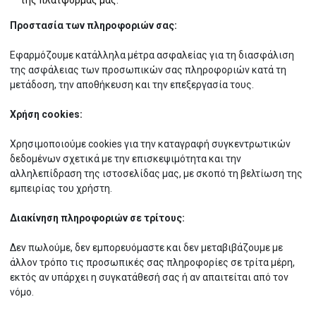
της πλατφόρμας μας.
Αρτοσκευάσματα
Milkshakes
Κυνηγιού
Τυροκομικά
Τσίπουρο - Ρακί
Καλαμάκια
Προστασία των πληροφοριών σας:
Εφαρμόζουμε κατάλληλα μέτρα ασφαλείας για τη διασφάλιση
της ασφάλειας των προσωπικών σας πληροφοριών κατά τη
μετάδοση, την αποθήκευση και την επεξεργασία τους.
Κρουασάν
Ζωμοί & Κονσομέ
Νερά
Εξοπλισμός Κουζίνας
Χρήση cookies:
Χρησιμοποιούμε cookies για την καταγραφή συγκεντρωτικών
Σφολιάτες
Μαγιονέζα
Κρασιά
Σταχτοδοχεία
δεδομένων σχετικά με την επισκεψιμότητα και την
αλληλεπίδραση της ιστοσελίδας μας, με σκοπό τη βελτίωση της
εμπειρίας του χρήστη.
Μπουγάτσα
Κέτσαπ
Μπύρες
Ποτήρια
Διακίνηση πληροφοριών σε τρίτους:
Δεν πωλούμε, δεν εμπορευόμαστε και δεν μεταβιβάζουμε με
άλλον τρόπο τις προσωπικές σας πληροφορίες σε τρίτα μέρη,
Χειροποίητες Αρτοζύμες
Μουστάρδα
Μηλίτες
Κούπες
εκτός αν υπάρχει η συγκατάθεσή σας ή αν απαιτείται από τον
νόμο.