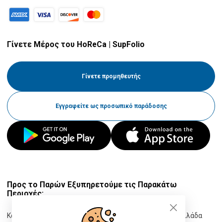
Τεκίλα
Καράφες
Γίνετε Μέρος του HoReCa | SupFolio
Ρούμι
Αλατιέρες
Γίνετε προμηθευτής
Mixologist
Εξοπλισμός δωματίου
Εγγραφείτε ως προσωπικό παράδοσης
Σαμπάνιες
Κουβέρ
Brandy
Προς το Παρών Εξυπηρετούμε τις Παρακάτω
Περιοχές:
Κατερίνη, Πιερία, Ελλάδα
Θεσσαλονίκη, Θεσσαλονίκη, Ελλάδα
Αφρώδης Οίνοι