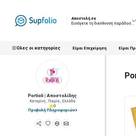
Αποστολή σε
Εισάγετε τη διεύθυνση παράδοσής
Ολες οι κατηγορίες
Είμαι Επιχείρηση
Είμαι Π
Por
Portioli | Αποστολίδης
Κατερίνη
,
Πιερία
,
Ελλάδα
0
Προβολή Πληροφοριών