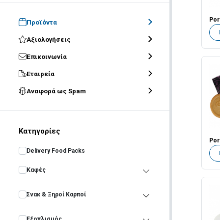
Προϊόντα
Αξιολογήσεις
Επικοινωνία
Εταιρεία
Αναφορά ως Spam
Κατηγορίες
Delivery Food Packs
Καφές
Σνακ & Ξηροί Καρποί
Εξοπλισμός