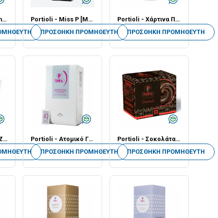
Portioli - Decaffeine Φλιτζάνι - Για Espresso [Ποσότητα σε Τεμάχια]
Portioli - Miss P [Μηχανή Καφέ με Κάψουλες]
Portioli - Xάρτινα Ποτήρια Μονού Τοιχώματος - Για Espresso [50 Τεμάχια]
ΟΜΗΘΕΥΤΉ
ΠΡΟΣΘΉΚΗ ΠΡΟΜΗΘΕΥΤΉ
ΠΡΟΣΘΉΚΗ ΠΡΟΜΗΘΕΥΤΉ
Portioli - Ατομική Ζάχαρη 5gr - Λευκή Ζάχαρη - Πενηντάδα
Portioli - Ατομικό Γλυκαντικό 1gr - Κιβώτιο των 300
Portioli - Σοκολάτα σε Ατομική Συσκευασία - 30gr [Δεκαπεντάδα] - Μαύρη / Fondente
ΟΜΗΘΕΥΤΉ
ΠΡΟΣΘΉΚΗ ΠΡΟΜΗΘΕΥΤΉ
ΠΡΟΣΘΉΚΗ ΠΡΟΜΗΘΕΥΤΉ