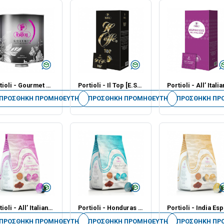
Portioli - Gourmet 100% Arabica [Καφές σε Κόκκους] - 3kg - Βαρελάκι
Portioli - Il Top [E.S.E. Ταμπλέτες] 7.50gr - Εικοσιπεντάδα
ΠΡΟΣΘΉΚΗ ΠΡΟΜΗΘΕΥΤΉ
ΠΡΟΣΘΉΚΗ ΠΡΟΜΗΘΕΥΤΉ
ΠΡΟΣΘΉΚΗ ΠΡ
Portioli - All’ Italiana Espresso [Miss P Κάψουλες] - Δεκαεξάδα
Portioli - Honduras Espresso [Miss P Κάψουλες] - Δεκαεξάδα
ΠΡΟΣΘΉΚΗ ΠΡΟΜΗΘΕΥΤΉ
ΠΡΟΣΘΉΚΗ ΠΡΟΜΗΘΕΥΤΉ
ΠΡΟΣΘΉΚΗ ΠΡ