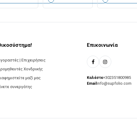
Οικοσύστημα!
Επικοινωνία
γοραστές | Επιχειρήσεις
ρομηθευτές Χονδρικής
Καλέστε
+302351800985
ιαφημιστείτε μαζί μας
Email
info@supfolio.com
ίνετε συνεργάτης