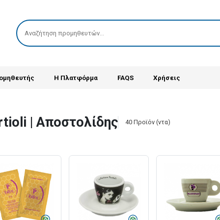
Search
 σας.
ρομηθευτής
Η Πλατφόρμα
FAQS
Χρήσεις
tioli | Αποστολίδης
40
Προϊόν (ντα)