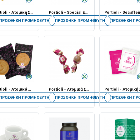
Portioli - Ατομική Συσκευασία Μέλι 6gr - Πενηντάδα
Portioli - Special Edition Φλιτζάνια - Για Espresso [Ποσότητα σε Τεμάχια]
ΠΡΟΣΘΉΚΗ ΠΡΟΜΗΘΕΥΤΉ
ΠΡΟΣΘΉΚΗ ΠΡΟΜΗΘΕΥΤΉ
ΠΡΟΣΘΉΚΗ ΠΡ
Portioli - Ατομικά Μπισκοτάκια 2.8gr - Κιβώτιο των 300
Portioli - Ατομικά Σοκολατάκια - Κιβώτιο των 650gr
ΠΡΟΣΘΉΚΗ ΠΡΟΜΗΘΕΥΤΉ
ΠΡΟΣΘΉΚΗ ΠΡΟΜΗΘΕΥΤΉ
ΠΡΟΣΘΉΚΗ ΠΡ