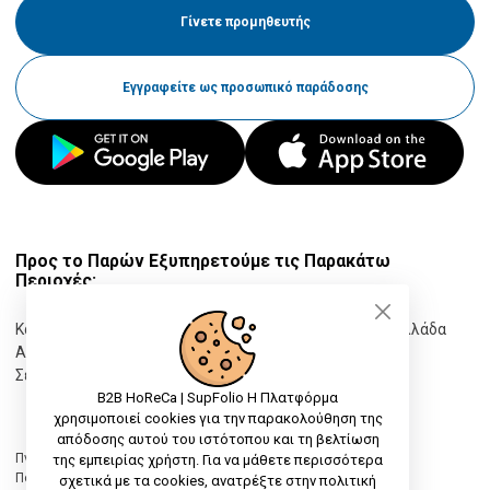
Πιπέρια & Μπαχαρικά
Ανθρακούχο Νερό
Ποτήρια Τσαγιού
Γίνετε προμηθευτής
Εγγραφείτε ως προσωπικό παράδοσης
Wasabi
Ρετσίνα
Σφηνοπότηρα
Κονιάκ
Ποτήρια κοκτέιλ
Προς το Παρών Εξυπηρετούμε τις Παρακάτω
Περιοχές:
Έτοιμα Cocktails
Μπολ Παγωτού
Κατερίνη, Πιερία, Ελλάδα
Θεσσαλονίκη, Θεσσαλονίκη, Ελλάδα
Αχαρνές, Αττική, Ελλάδα
Λάρισα, Λάρισα, Ελλάδα
Σέρρες, Σέρρες, Ελλάδα
Προβολή Όλων
B2B HoReCa | SupFolio Η Πλατφόρμα
Βότκα
Κανάτες
χρησιμοποιεί cookies για την παρακολούθηση της
απόδοσης αυτού του ιστότοπου και τη βελτίωση
Πνευματικά δικαιώματα © 2026 B2B Platform | SupFolio
της εμπειρίας χρήστη. Για να μάθετε περισσότερα
Πολιτική απορρήτου
|
Όροι & Προϋποθέσεις
|
Sitemap
σχετικά με τα cookies, ανατρέξτε στην πολιτική