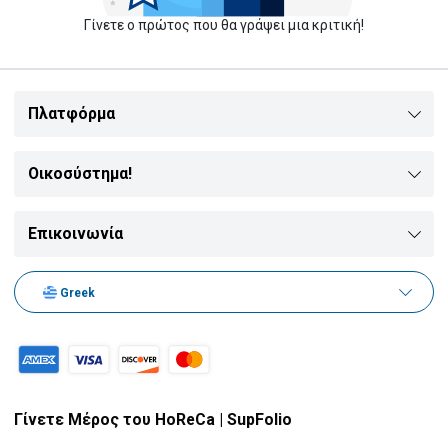
Τεκίλα
Καράφες
Γίνετε ο πρώτος που θα γράψει μια κριτική!
Ρούμι
Αλατιέρες
Πλατφόρμα
Οικοσύστημα!
Mixologist
Εξοπλισμός δωματίου
Επικοινωνία
Σαμπάνιες
Κουβέρ
Greek
Brandy
Γίνετε Μέρος του HoReCa | SupFolio
Αφρώδης Οίνοι