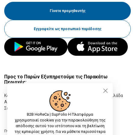
Γίνετε προμηθευτής
Εγγραφείτε ως προσωπικό παράδοσης
Προς το Παρών Εξυπηρετούμε τις Παρακάτω
Περιοχές:
Κατερίνη, Πιερία, Ελλάδα
Θεσσαλονίκη, Θεσσαλονίκη, Ελλάδα
Αχαρνές, Αττική, Ελλάδα
Λάρισα, Λάρισα, Ελλάδα
Σέρρες, Σέρρες, Ελλάδα
Προβολή Όλων
B2B HoReCa | SupFolio Η Πλατφόρμα
χρησιμοποιεί cookies για την παρακολούθηση της
απόδοσης αυτού του ιστότοπου και τη βελτίωση
Πνευματικά δικαιώματα © 2026 B2B Platform | SupFolio
της εμπειρίας χρήστη. Για να μάθετε περισσότερα